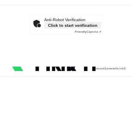
Anti-Robot Verification
Click to start verification
Friendly
Captcha ⇗
secured & protected by Link11