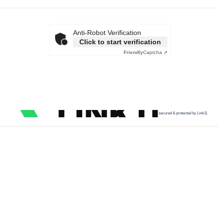
Anti-Robot Verification
Click to start verification
Friendly
Captcha ⇗
secured & protected by Link11